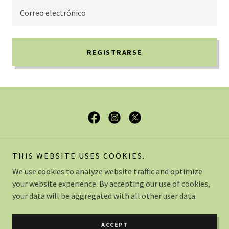
Correo electrónico
REGISTRARSE
SiteMusic
THIS WEBSITE USES COOKIES.
Sarmiento 559 5to. piso Of.82, AAK, C1041 Cdad.
We use cookies to analyze website traffic and optimize
Autónoma de Buenos Aires
your website experience. By accepting our use of cookies,
011 15-2286-5938
your data will be aggregated with all other user data.
Copyright © 2026 SiteMusic - All Rights Reserved.
ACCEPT